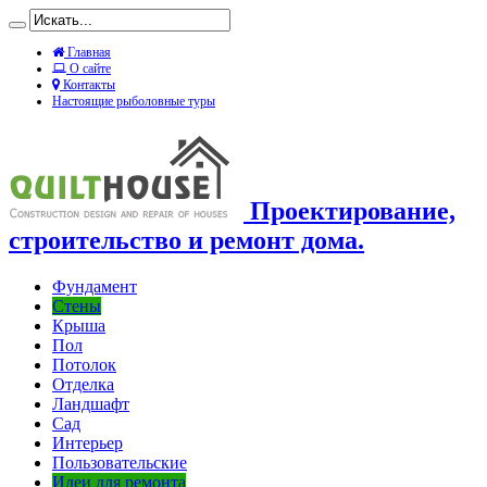
Главная
О сайте
Контакты
Настоящие рыболовные туры
Проектирование,
строительство и ремонт дома.
Фундамент
Стены
Крыша
Пол
Потолок
Отделка
Ландшафт
Сад
Интерьер
Пользовательские
Идеи для ремонта