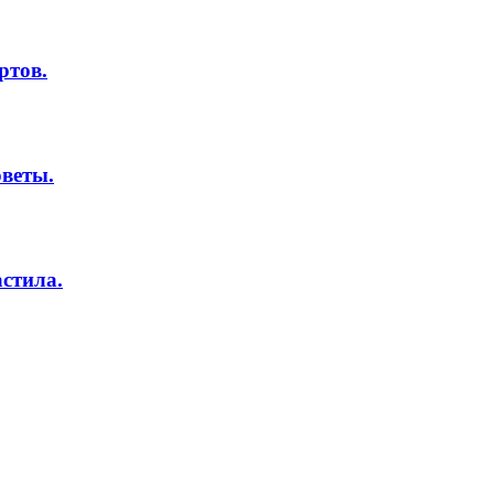
ртов.
оветы.
стила.