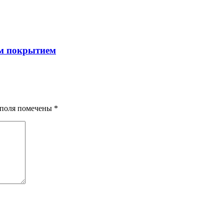
м покрытием
я поля помечены
*