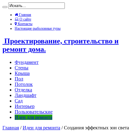
Главная
О сайте
Контакты
Настоящие рыболовные туры
Проектирование, строительство и
ремонт дома.
Фундамент
Стены
Крыша
Пол
Потолок
Отделка
Ландшафт
Сад
Интерьер
Пользовательские
Идеи для ремонта
Главная
/
Идеи для ремонта
/
Создания эффектных зон света