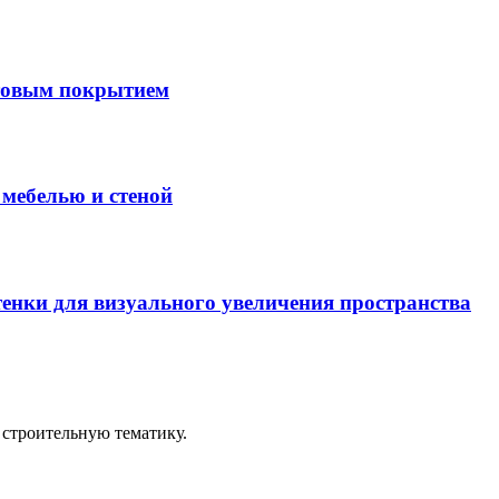
товым покрытием
мебелью и стеной
енки для визуального увеличения пространства
строительную тематику.