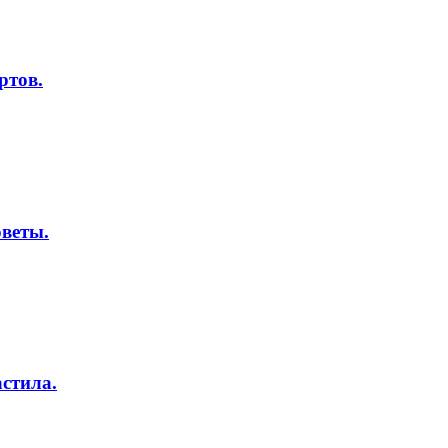
ртов.
оветы.
стила.