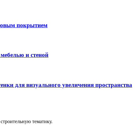
товым покрытием
мебелью и стеной
енки для визуального увеличения пространства
строительную тематику.