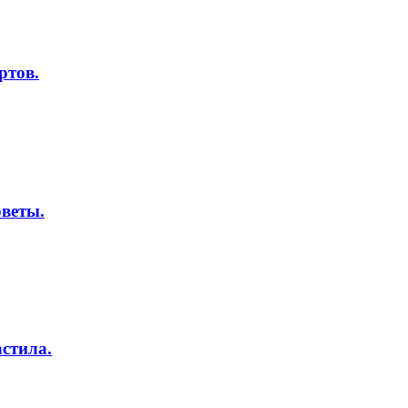
ртов.
оветы.
стила.